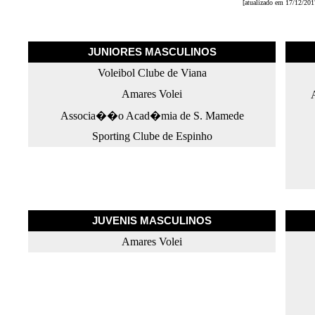
[atualizado em 17/12/201
JUNIORES MASCULINOS
Voleibol Clube de Viana
Amares Volei
Associa��o Acad�mia de S. Mamede
Sporting Clube de Espinho
JUVENIS MASCULINOS
Amares Volei