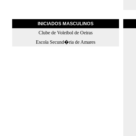
INICIADOS MASCULINOS
Clube de Voleibol de Oeiras
Escola Secund�ria de Amares