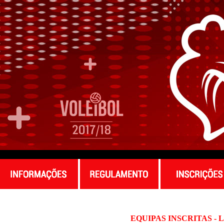
EQUIPAS INSCRITAS - 