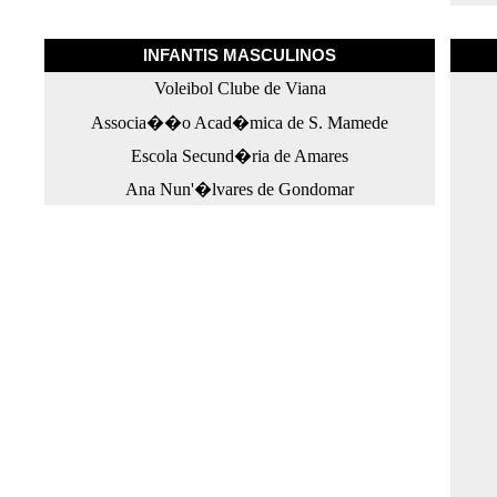
INFANTIS MASCULINOS
Voleibol Clube de Viana
Associa��o Acad�mica de S. Mamede
Escola Secund�ria de Amares
Ana Nun'�lvares de Gondomar