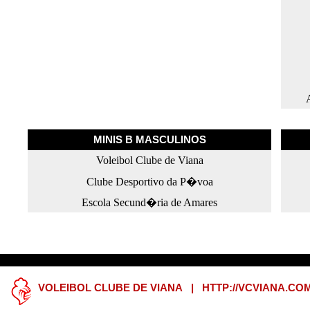
MINIS B MASCULINOS
Voleibol Clube de Viana
Clube Desportivo da P�voa
Escola Secund�ria de Amares
VOLEIBOL CLUBE DE VIANA | HTTP://VCVIANA.